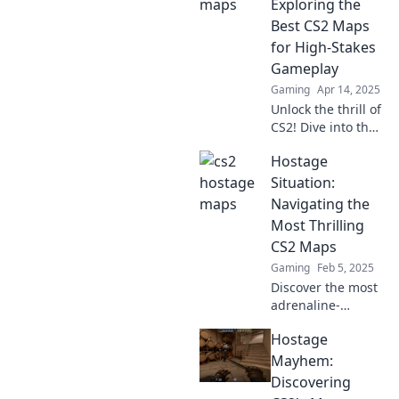
Exploring the
secrets, and epic
Best CS2 Maps
gameplay
for High-Stakes
moments!
Gameplay
Gaming
Apr 14, 2025
Unlock the thrill of
CS2! Dive into the
ultimate guide to
Hostage
high-stakes
gameplay with the
Situation:
best maps for your
Navigating the
next epic
Most Thrilling
showdown.
CS2 Maps
Gaming
Feb 5, 2025
Discover the most
adrenaline-
pumping CS2
Hostage
maps! Join the
action and master
Mayhem:
every hostage
Discovering
situation with our