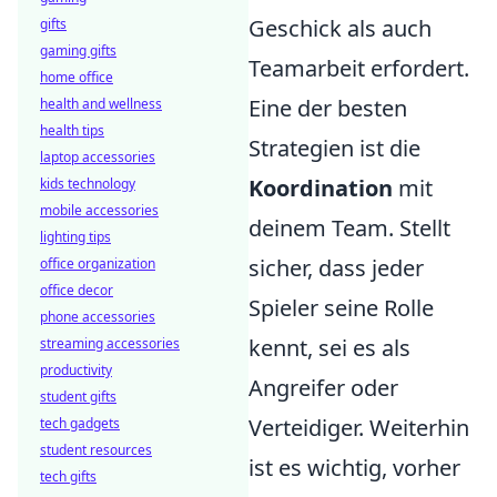
Geschick als auch
gifts
gaming gifts
Teamarbeit erfordert.
home office
Eine der besten
health and wellness
health tips
Strategien ist die
laptop accessories
Koordination
mit
kids technology
mobile accessories
deinem Team. Stellt
lighting tips
sicher, dass jeder
office organization
office decor
Spieler seine Rolle
phone accessories
kennt, sei es als
streaming accessories
productivity
Angreifer oder
student gifts
Verteidiger. Weiterhin
tech gadgets
student resources
ist es wichtig, vorher
tech gifts