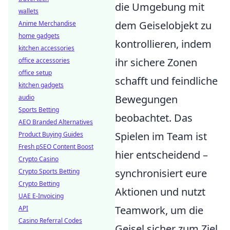
die Umgebung mit
wallets
dem Geiselobjekt zu
Anime Merchandise
home gadgets
kontrollieren, indem
kitchen accessories
ihr sichere Zonen
office accessories
office setup
schafft und feindliche
kitchen gadgets
Bewegungen
audio
Sports Betting
beobachtet. Das
AEO Branded Alternatives
Spielen im Team ist
Product Buying Guides
Fresh pSEO Content Boost
hier entscheidend –
Crypto Casino
synchronisiert eure
Crypto Sports Betting
Crypto Betting
Aktionen und nutzt
UAE E-Invoicing
Teamwork, um die
API
Casino Referral Codes
Geisel sicher zum Ziel