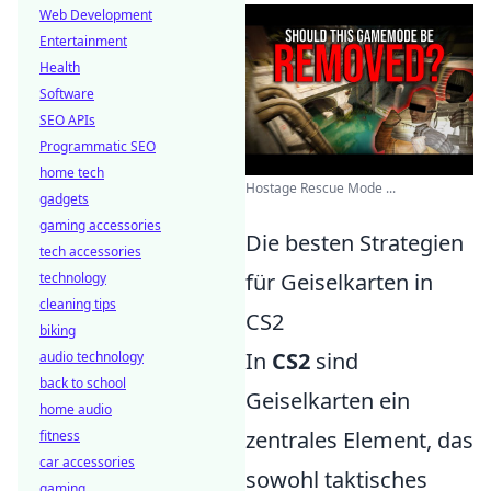
Web Development
Entertainment
Health
Software
SEO APIs
Programmatic SEO
home tech
Hostage Rescue Mode ...
gadgets
gaming accessories
Die besten Strategien
tech accessories
für Geiselkarten in
technology
cleaning tips
CS2
biking
In
CS2
sind
audio technology
back to school
Geiselkarten ein
home audio
zentrales Element, das
fitness
car accessories
sowohl taktisches
gaming