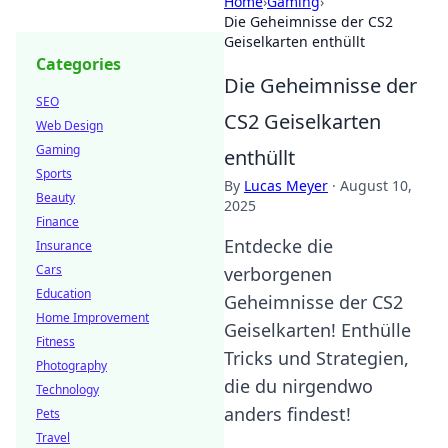
Home
›
Gaming
›
Die Geheimnisse der CS2
Geiselkarten enthüllt
Categories
Die Geheimnisse der
SEO
CS2 Geiselkarten
Web Design
Gaming
enthüllt
Sports
By
Lucas Meyer
·
August 10,
Beauty
2025
Finance
Entdecke die
Insurance
Cars
verborgenen
Education
Geheimnisse der CS2
Home Improvement
Geiselkarten! Enthülle
Fitness
Tricks und Strategien,
Photography
die du nirgendwo
Technology
anders findest!
Pets
Travel