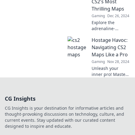
CS2's Most
ultimate guide.
Thrilling Maps
Gaming
Dec 26, 2024
Explore the
adrenaline-
pumping maps in
Hostage Havoc:
CS2 that keep
players on edge.
Navigating CS2
Uncover the thrill
Maps Like a Pro
of Hostage
Gaming
Nov 28, 2024
Mayhem and
Unleash your
elevate your
inner pro! Master
gameplay!
CS2 maps with
expert tips and
strategies in
CG Insights
Hostage Havoc.
Level up your
CG Insights is your destination for informative articles and
game now!
thought-provoking discussions on technology, culture, and
current events. Stay updated with our curated content
designed to inspire and educate.