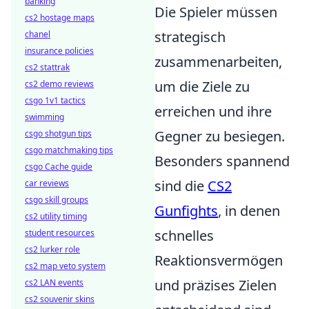
banking
Die Spieler müssen
cs2 hostage maps
strategisch
chanel
insurance policies
zusammenarbeiten,
cs2 stattrak
um die Ziele zu
cs2 demo reviews
csgo 1v1 tactics
erreichen und ihre
swimming
Gegner zu besiegen.
csgo shotgun tips
csgo matchmaking tips
Besonders spannend
csgo Cache guide
sind die
CS2
car reviews
csgo skill groups
Gunfights
, in denen
cs2 utility timing
schnelles
student resources
cs2 lurker role
Reaktionsvermögen
cs2 map veto system
und präzises Zielen
cs2 LAN events
cs2 souvenir skins