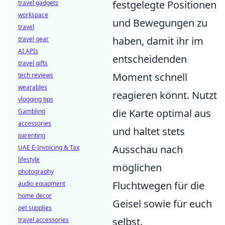
festgelegte Positionen
travel gadgets
workspace
und Bewegungen zu
travel
haben, damit ihr im
travel gear
AI APIs
entscheidenden
travel gifts
Moment schnell
tech reviews
wearables
reagieren könnt. Nutzt
vlogging tips
die Karte optimal aus
Gambling
accessories
und haltet stets
parenting
Ausschau nach
UAE E-Invoicing & Tax
lifestyle
möglichen
photography
Fluchtwegen für die
audio equipment
home decor
Geisel sowie für euch
pet supplies
selbst.
travel accessories