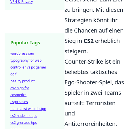
VPN & Privacy
zu bringen. Mit diesen
Strategien könnt ihr
die Chancen auf einen
Sieg in
CS2
erheblich
Popular Tags
steigern.
wordpress seo
Counter-Strike ist ein
typography for web
controller vs pc gamer
beliebtes taktisches
golf
Ego-Shooter-Spiel, das
beauty product
cs2 high fps
Spieler in zwei Teams
cosmetics
aufteilt: Terroristen
csgo cases
minimalist web design
und
cs2 nade lineups
Antiterroreinheiten.
cs2 grenade tips