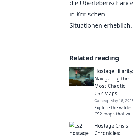
die Überlebenschance
in Kritischen
Situationen erheblich.
Related reading
Hostage Hilarity:
Navigating the
Most Chaotic
CS2 Maps
Gaming
May 18, 2025
Explore the wildest
CS2 maps that will
leave you laughing
Hostage Crisis
and scratching
your head!
Chronicles:
Uncover chaos,