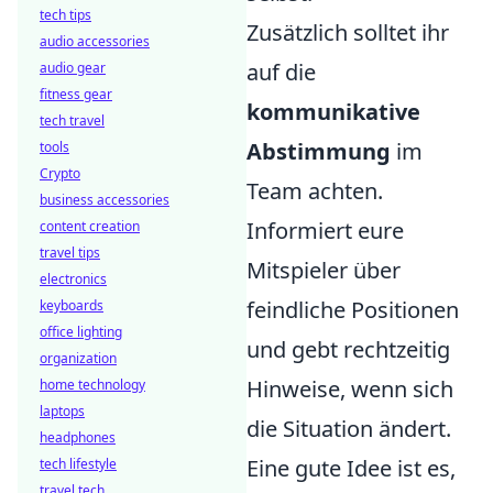
tech tips
Zusätzlich solltet ihr
audio accessories
auf die
audio gear
fitness gear
kommunikative
tech travel
Abstimmung
im
tools
Crypto
Team achten.
business accessories
Informiert eure
content creation
travel tips
Mitspieler über
electronics
feindliche Positionen
keyboards
office lighting
und gebt rechtzeitig
organization
Hinweise, wenn sich
home technology
laptops
die Situation ändert.
headphones
Eine gute Idee ist es,
tech lifestyle
travel tech