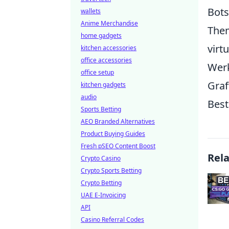
Bots
wallets
Anime Merchandise
Them
home gadgets
virt
kitchen accessories
office accessories
Werk
office setup
Graf
kitchen gadgets
audio
Best
Sports Betting
AEO Branded Alternatives
Product Buying Guides
Fresh pSEO Content Boost
Rel
Crypto Casino
Crypto Sports Betting
Crypto Betting
UAE E-Invoicing
API
Casino Referral Codes