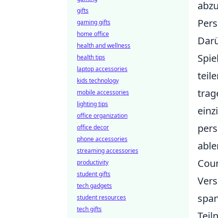
abzu
gifts
Pers
gaming gifts
home office
Darü
health and wellness
Spie
health tips
laptop accessories
teil
kids technology
trag
mobile accessories
lighting tips
einz
office organization
pers
office decor
phone accessories
able
streaming accessories
Coun
productivity
student gifts
Vers
tech gadgets
span
student resources
tech gifts
Tei