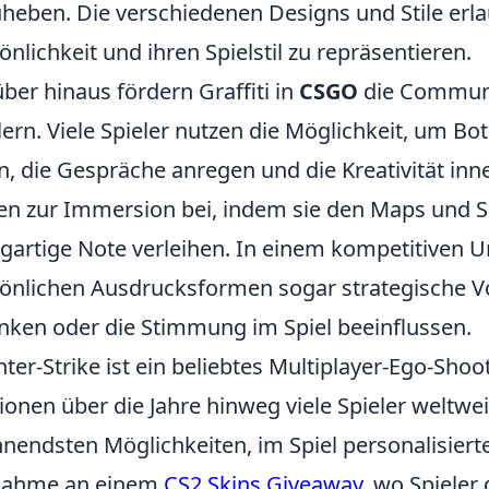
heben. Die verschiedenen Designs und Stile erla
önlichkeit und ihren Spielstil zu repräsentieren.
ber hinaus fördern Graffiti in
CSGO
die Communit
lern. Viele Spieler nutzen die Möglichkeit, um B
en, die Gespräche anregen und die Kreativität inn
en zur Immersion bei, indem sie den Maps und
igartige Note verleihen. In einem kompetitiven 
önlichen Ausdrucksformen sogar strategische Vo
nken oder die Stimmung im Spiel beeinflussen.
ter-Strike ist ein beliebtes Multiplayer-Ego-Shoo
ionen über die Jahre hinweg viele Spieler weltweit
nendsten Möglichkeiten, im Spiel personalisierte 
lnahme an einem
CS2 Skins Giveaway
, wo Spieler