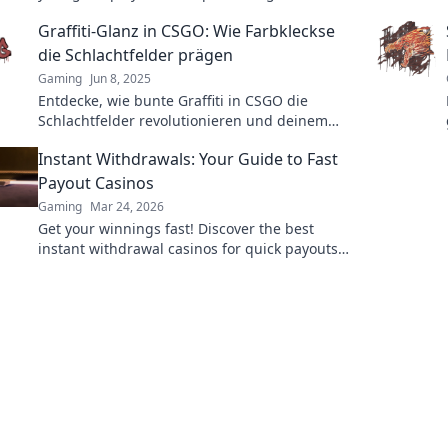
tips to dominate the battlefield.
Graffiti-Glanz in CSGO: Wie Farbkleckse
die Schlachtfelder prägen
Gaming
Jun 8, 2025
Entdecke, wie bunte Graffiti in CSGO die
Schlachtfelder revolutionieren und deinem
Spielstil den ultimativen Glanz verleihen!
Instant Withdrawals: Your Guide to Fast
Payout Casinos
Gaming
Mar 24, 2026
Get your winnings fast! Discover the best
instant withdrawal casinos for quick payouts
and hassle-free gaming.