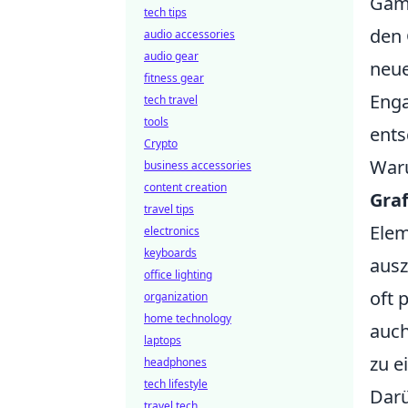
Gami
tech tips
den 
audio accessories
audio gear
neue
fitness gear
Eng
tech travel
tools
ents
Crypto
Waru
business accessories
content creation
Graf
travel tips
Elem
electronics
keyboards
ausz
office lighting
oft 
organization
home technology
auch
laptops
zu e
headphones
tech lifestyle
Darü
travel tech