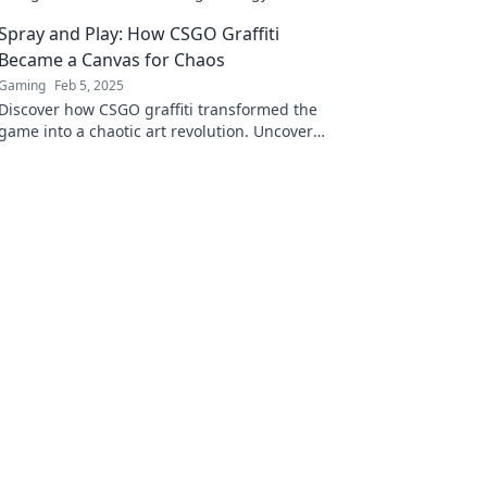
creativity in the ultimate gaming showdown!
Spray and Play: How CSGO Graffiti
Became a Canvas for Chaos
Gaming
Feb 5, 2025
Discover how CSGO graffiti transformed the
game into a chaotic art revolution. Uncover
the stories behind the spray and play
phenomenon!