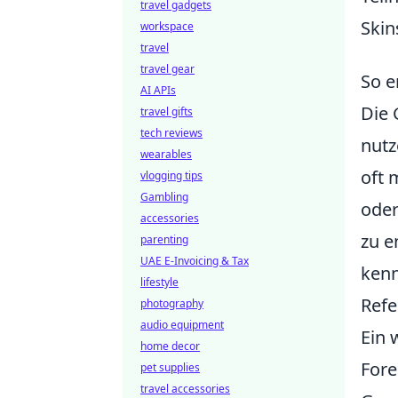
travel gadgets
Skin
workspace
travel
travel gear
So e
AI APIs
Die 
travel gifts
tech reviews
nutz
wearables
oft 
vlogging tips
Gambling
oder
accessories
zu e
parenting
UAE E-Invoicing & Tax
kenn
lifestyle
Refe
photography
audio equipment
Ein 
home decor
Fore
pet supplies
travel accessories