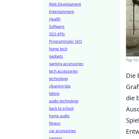
Web Development
Entertainment
Health
Software
SEO APIs
Programmatic SEO
home tech
gadgets
Top 10 
gaming accessories
tech accessories
Die 
technology
Graff
cleaning tips
biking
die 
audio technology
Ausd
back to school
home audio
Spie
fitness
Entw
car accessories
gaming