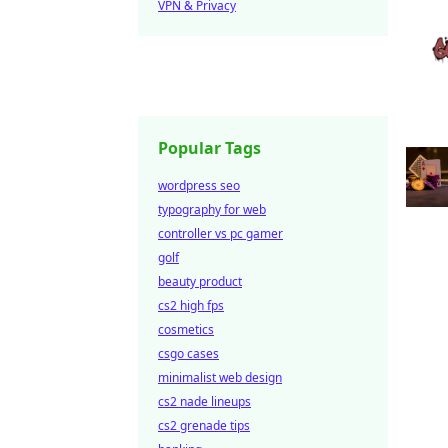
VPN & Privacy
Popular Tags
wordpress seo
typography for web
controller vs pc gamer
golf
beauty product
cs2 high fps
cosmetics
csgo cases
minimalist web design
cs2 nade lineups
cs2 grenade tips