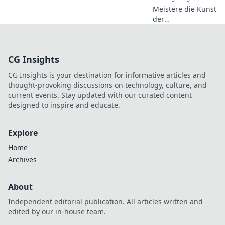
Leitfaden.
Meistere die Kunst
der
Kommunikation in
CSGO! Entdecke
die besten
CG Insights
Callouts für
strategische
CG Insights is your destination for informative articles and
Überlegenheit und
thought-provoking discussions on technology, culture, and
dominiere das
current events. Stay updated with our curated content
Spiel!
designed to inspire and educate.
Explore
Home
Archives
About
Independent editorial publication. All articles written and
edited by our in-house team.