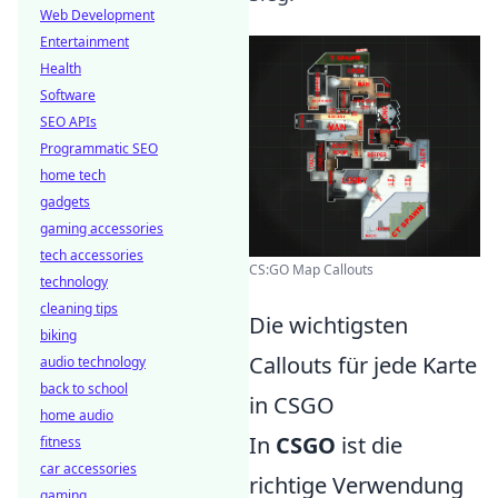
Web Development
Entertainment
Health
Software
SEO APIs
Programmatic SEO
home tech
gadgets
gaming accessories
tech accessories
CS:GO Map Callouts
technology
cleaning tips
Die wichtigsten
biking
Callouts für jede Karte
audio technology
back to school
in CSGO
home audio
In
CSGO
ist die
fitness
car accessories
richtige Verwendung
gaming