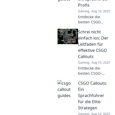
zur Legende und
Profis
dominiere den
Gaming
Aug 10, 2025
Wettbewerb!
Entdecke die
besten CSGO
Callouts und
Schrei nicht
sprich wie die
Profis! Hol dir den
einfach los: Der
Vorteil im Spiel –
Leitfaden für
jetzt informieren
effektive CSGO
und besser
Callouts
werden!
Gaming
Aug 10, 2025
Entdecke die
besten CSGO-
Callouts!
CSGO Callouts:
Verbessere deine
Kommunikation
Ein
und werde zum
Sprachführer
Meister auf dem
für die Elite-
Schlachtfeld mit
Strategen
unserem
Gaming
Aug 10, 2025
ultimativen