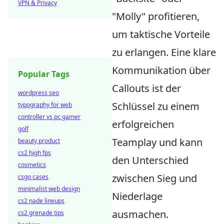
VPN & Privacy
"Molly" profitieren,
um taktische Vorteile
zu erlangen. Eine klare
Kommunikation über
Popular Tags
Callouts ist der
wordpress seo
Schlüssel zu einem
typography for web
controller vs pc gamer
erfolgreichen
golf
Teamplay und kann
beauty product
cs2 high fps
den Unterschied
cosmetics
zwischen Sieg und
csgo cases
minimalist web design
Niederlage
cs2 nade lineups
ausmachen.
cs2 grenade tips