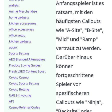
Anfangsspieler ist es
wallets
ratsam, mit den
Anime Merchandise
home gadgets
häufigsten Callouts
kitchen accessories
wie "A-Site", "B-Site",
office accessories
office setup
"Mid" und "Ramp"
kitchen gadgets
vertraut zu werden.
audio
Sports Betting
Darüber hinaus
AEO Branded Alternatives
können
Product Buying Guides
Fresh pSEO Content Boost
fortgeschrittene
Crypto Casino
Spieler von
Crypto Sports Betting
Crypto Betting
spezifischeren
UAE E-Invoicing
Callouts wie "Ninja",
API
Casino Referral Codes
"Backsite" oder