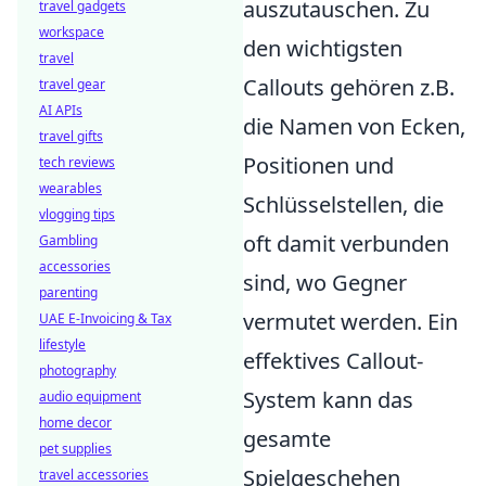
auszutauschen. Zu
travel gadgets
workspace
den wichtigsten
travel
Callouts gehören z.B.
travel gear
AI APIs
die Namen von Ecken,
travel gifts
Positionen und
tech reviews
wearables
Schlüsselstellen, die
vlogging tips
oft damit verbunden
Gambling
accessories
sind, wo Gegner
parenting
vermutet werden. Ein
UAE E-Invoicing & Tax
lifestyle
effektives Callout-
photography
System kann das
audio equipment
home decor
gesamte
pet supplies
Spielgeschehen
travel accessories