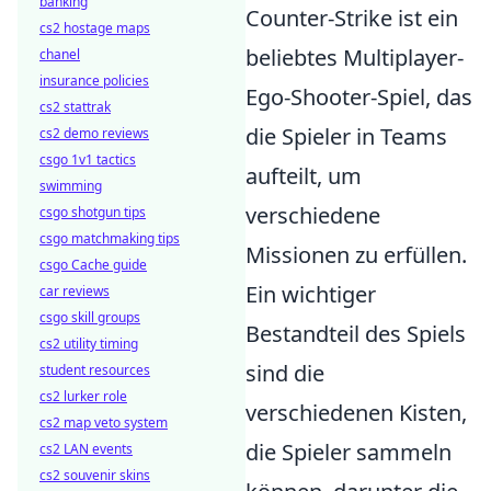
banking
Counter-Strike ist ein
cs2 hostage maps
beliebtes Multiplayer-
chanel
insurance policies
Ego-Shooter-Spiel, das
cs2 stattrak
die Spieler in Teams
cs2 demo reviews
csgo 1v1 tactics
aufteilt, um
swimming
verschiedene
csgo shotgun tips
csgo matchmaking tips
Missionen zu erfüllen.
csgo Cache guide
Ein wichtiger
car reviews
csgo skill groups
Bestandteil des Spiels
cs2 utility timing
sind die
student resources
cs2 lurker role
verschiedenen Kisten,
cs2 map veto system
die Spieler sammeln
cs2 LAN events
cs2 souvenir skins