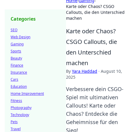
Home
›
Gaming
›
Karte oder Chaos? CSGO
Callouts, die den Unterschied
machen
Categories
Karte oder Chaos?
SEO
Web Design
CSGO Callouts, die
Gaming
den Unterschied
Sports
Beauty
machen
Finance
By
Yara Haddad
·
August 10,
Insurance
2025
Cars
Education
Verbessere dein CSGO-
Home Improvement
Spiel mit ultimativen
Fitness
Callouts! Karte oder
Photography
Chaos? Entdecke die
Technology
Geheimnisse für den
Pets
Travel
Sieg!