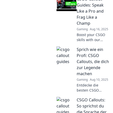
Guides: Speak
Like a Pro and
Frag Like a
Champ
Gaming
Aug 16, 2025
Boost your CSGO
skills with our
ultimate callout
Sprich wie ein
guides! Learn pro
tips to
Profi: CSGO
communicate like
Callouts, die dich
a champ and
zur Legende
dominate the
machen
battlefield!
Gaming
Aug 10, 2025
Entdecke die
besten CSGO
Callouts, die dein
CSGO Callouts:
Spiel auf das
nächste Level
So sprichst du
bringen! Werde
die Sprache der