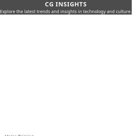
CG INSIGHTS
Explore the latest trends and insights in technology and culture.