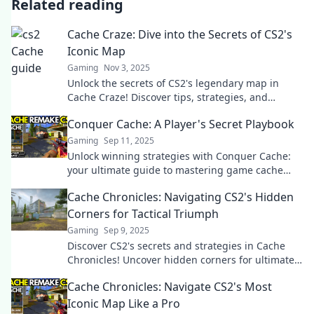
Related reading
Cache Craze: Dive into the Secrets of CS2's
Iconic Map
Gaming
Nov 3, 2025
Unlock the secrets of CS2's legendary map in
Cache Craze! Discover tips, strategies, and
hidden gems that every gamer needs to know!
Conquer Cache: A Player's Secret Playbook
Gaming
Sep 11, 2025
Unlock winning strategies with Conquer Cache:
your ultimate guide to mastering game cache
and dominating the competition!
Cache Chronicles: Navigating CS2's Hidden
Corners for Tactical Triumph
Gaming
Sep 9, 2025
Discover CS2's secrets and strategies in Cache
Chronicles! Uncover hidden corners for ultimate
tactical victories and elevate your gameplay.
Cache Chronicles: Navigate CS2's Most
Iconic Map Like a Pro