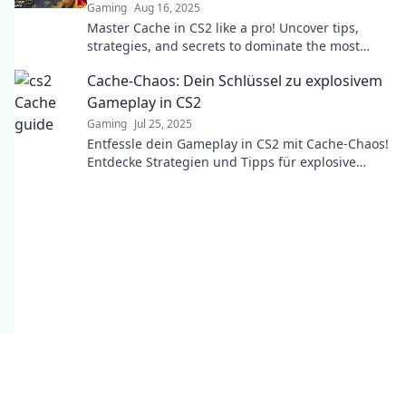
Gaming
Aug 16, 2025
Master Cache in CS2 like a pro! Uncover tips,
strategies, and secrets to dominate the most
iconic map in the game. Dive in now!
Cache-Chaos: Dein Schlüssel zu explosivem
Gameplay in CS2
Gaming
Jul 25, 2025
Entfessle dein Gameplay in CS2 mit Cache-Chaos!
Entdecke Strategien und Tipps für explosive
Matches. Sei der Champion, den jeder fürchtet!