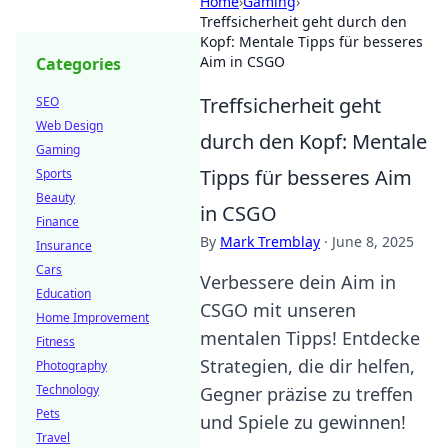
Home
›
Gaming
›
Treffsicherheit geht durch den
Kopf: Mentale Tipps für besseres
Aim in CSGO
Categories
Treffsicherheit geht
SEO
Web Design
durch den Kopf: Mentale
Gaming
Tipps für besseres Aim
Sports
Beauty
in CSGO
Finance
By
Mark Tremblay
·
June 8, 2025
Insurance
Cars
Verbessere dein Aim in
Education
CSGO mit unseren
Home Improvement
mentalen Tipps! Entdecke
Fitness
Strategien, die dir helfen,
Photography
Technology
Gegner präzise zu treffen
Pets
und Spiele zu gewinnen!
Travel