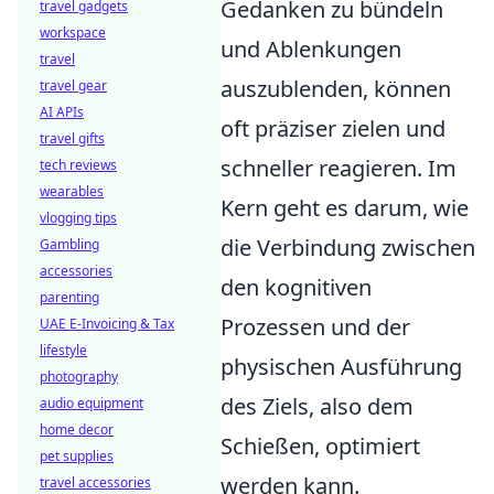
Gedanken zu bündeln
travel gadgets
workspace
und Ablenkungen
travel
auszublenden, können
travel gear
AI APIs
oft präziser zielen und
travel gifts
schneller reagieren. Im
tech reviews
wearables
Kern geht es darum, wie
vlogging tips
die Verbindung zwischen
Gambling
accessories
den kognitiven
parenting
Prozessen und der
UAE E-Invoicing & Tax
lifestyle
physischen Ausführung
photography
des Ziels, also dem
audio equipment
home decor
Schießen, optimiert
pet supplies
werden kann.
travel accessories