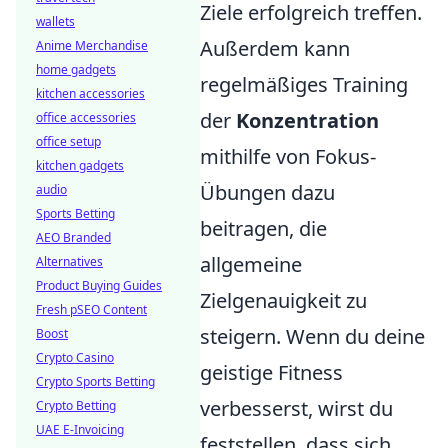
Ziele erfolgreich treffen.
wallets
Außerdem kann
Anime Merchandise
home gadgets
regelmäßiges Training
kitchen accessories
der
Konzentration
office accessories
office setup
mithilfe von Fokus-
kitchen gadgets
Übungen dazu
audio
Sports Betting
beitragen, die
AEO Branded
allgemeine
Alternatives
Product Buying Guides
Zielgenauigkeit zu
Fresh pSEO Content
steigern. Wenn du deine
Boost
Crypto Casino
geistige Fitness
Crypto Sports Betting
verbesserst, wirst du
Crypto Betting
UAE E-Invoicing
feststellen, dass sich