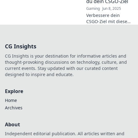
du dein CSGO-Ziel
Gaming
Jun 8, 2025
Verbessere dein
CSGO-Ziel mit diesen
unschlagbaren
Techniken! Entdecke
die besten Tricks für
CG Insights
mehr Präzision und
Spaß im Spiel!
CG Insights is your destination for informative articles and
thought-provoking discussions on technology, culture, and
current events. Stay updated with our curated content
designed to inspire and educate.
Explore
Home
Archives
About
Independent editorial publication. All articles written and