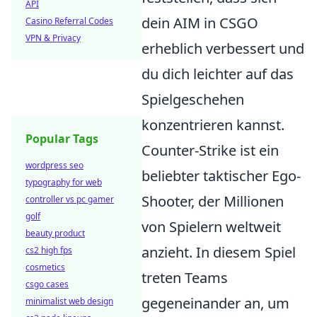
API
dein AIM in CSGO
Casino Referral Codes
VPN & Privacy
erheblich verbessert und
du dich leichter auf das
Spielgeschehen
konzentrieren kannst.
Popular Tags
Counter-Strike ist ein
wordpress seo
beliebter taktischer Ego-
typography for web
Shooter, der Millionen
controller vs pc gamer
golf
von Spielern weltweit
beauty product
anzieht. In diesem Spiel
cs2 high fps
cosmetics
treten Teams
csgo cases
gegeneinander an, um
minimalist web design