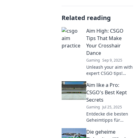
Related reading
Aim High: CSGO
Tips That Make
Your Crosshair
Dance
Gaming
Sep 9, 2025
Unleash your aim with
expert CSGO tips!
Discover crosshair
Aim like a Pro:
tricks that elevate
your gameplay and
CSGO's Best Kept
make your shots
Secrets
dance. Level up now!
Gaming
Jul 25, 2025
Entdecke die besten
Geheimtipps für
perfektes Zielen in
Die geheime
CSGO und verbessere