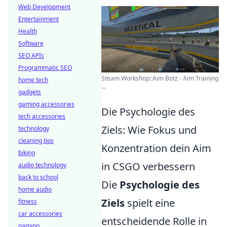
Web Development
Entertainment
Health
Software
SEO APIs
Programmatic SEO
Steam Workshop::Aim Botz - Aim Training
home tech
...
gadgets
gaming accessories
Die Psychologie des
tech accessories
Ziels: Wie Fokus und
technology
cleaning tips
Konzentration dein Aim
biking
in CSGO verbessern
audio technology
back to school
Die
Psychologie des
home audio
Ziels
spielt eine
fitness
car accessories
entscheidende Rolle in
gaming