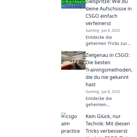
dein Gameplay auf
Zielspritze: Wie du
Profi-Niveau!
deine Aufschüsse in
CSGO einfach
verfeinerst
Gaming
Jun 8, 2025
Entdecke die
geheimen Tricks zur
perfekten Zielspritze
Zielgenau in CSGO:
in CSGO! Verfeinere
deine Aufschüsse und
Die besten
dominiere das Spiel
Trainingsmethoden,
wie ein Profi!
die du nie gekannt
hast
Gaming
Jun 8, 2025
Entdecke die
geheimen
Trainingsmethoden
Kein Glück, nur
für präzises Zielen in
CSGO! Steigere dein
Technik: Mit diesen
Spiel und übertriff die
Tricks verbesserst
Konkurrenz jetzt!