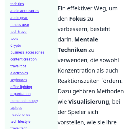
tech tips
Ein effektiver Weg, um
audio accessories
den
Fokus
zu
audio gear
fitness gear
verbessern, besteht
tech travel
darin,
Mentale
tools
Crypto
Techniken
zu
business accessories
verwenden, die sowohl
content creation
travel tips
Konzentration als auch
electronics
Reaktionszeiten fördern.
keyboards
office lighting
Dazu gehören Methoden
organization
wie
Visualisierung
, bei
home technology
laptops
der Spieler sich
headphones
vorstellen, wie sie ihre
tech lifestyle
travel tech