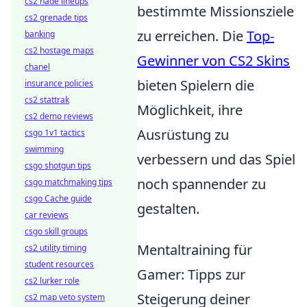
cs2 nade lineups
bestimmte Missionsziele
cs2 grenade tips
zu erreichen. Die
Top-
banking
cs2 hostage maps
Gewinner von CS2 Skins
chanel
bieten Spielern die
insurance policies
cs2 stattrak
Möglichkeit, ihre
cs2 demo reviews
Ausrüstung zu
csgo 1v1 tactics
swimming
verbessern und das Spiel
csgo shotgun tips
noch spannender zu
csgo matchmaking tips
csgo Cache guide
gestalten.
car reviews
csgo skill groups
Mentaltraining für
cs2 utility timing
student resources
Gamer: Tipps zur
cs2 lurker role
Steigerung deiner
cs2 map veto system