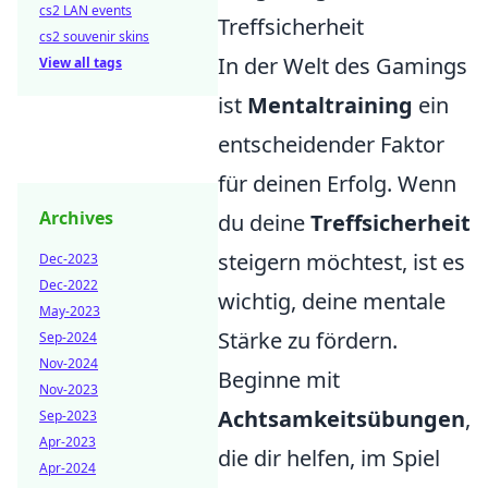
cs2 LAN events
Treffsicherheit
cs2 souvenir skins
In der Welt des Gamings
View all tags
ist
Mentaltraining
ein
entscheidender Faktor
für deinen Erfolg. Wenn
Archives
du deine
Treffsicherheit
steigern möchtest, ist es
Dec-2023
Dec-2022
wichtig, deine mentale
May-2023
Stärke zu fördern.
Sep-2024
Nov-2024
Beginne mit
Nov-2023
Achtsamkeitsübungen
,
Sep-2023
Apr-2023
die dir helfen, im Spiel
Apr-2024